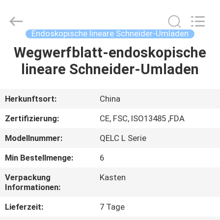
MICONVEY
TECHNOLOGIES
CO.,
LTD.
All
Endoskopische lineare Schneider-Umladen
Rights
Reserved.
Wegwerfblatt-endoskopische
HAUS
lineare Schneider-Umladen
PRODUKTE
Herkunftsort:
China
ÜBER
Zertifizierung:
CE, FSC, ISO13485 ,FDA
UNS
Modellnummer:
QELC L Serie
Min Bestellmenge:
6
FABRIK-
AUSFLUG
Verpackung
Kasten
Informationen:
Lieferzeit:
7 Tage
QUALITÄTSKONTROLLE