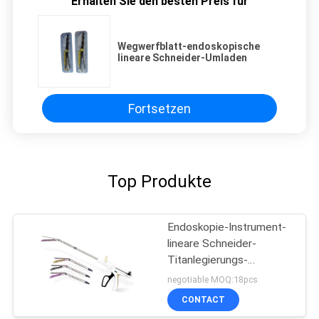
Erhalten Sie den besten Preis für
Wegwerfblatt-endoskopische
lineare Schneider-Umladen
Fortsetzen
Top Produkte
Endoskopie-Instrument-
lineare Schneider-
Titanlegierungs-
Heftklammer-purpurrote
negotiable MOQ:18pcs
Patrone
CONTACT