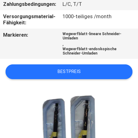
Zahlungsbedingungen:
L/C, T/T
TRETEN
Versorgungsmaterial-
1000-teiliges /month
SIE
Fähigkeit:
MIT
Markieren:
Wegwerfblatt-lineare Schneider-
Umladen
UNS
,
Wegwerfblatt-endoskopische
IN
Schneider-Umladen
VERBINDUNG
BESTPREIS
FORDERN
SIE
EIN
ZITAT
SITEMAP