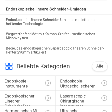
Endoskopische lineare Schneider-Umladen
Endoskopische lineare Schneider-Umladen mit leitender
heftender Technologie
Wegwerfhefter lädt mit Kaiman-Greifer - medizinisches
Miconvey neu
Begie, das endoskopischen Laparoscopic linearen Schneider-
Hefter 290mm artikuliert
Beliebte Kategorien
Alle
Endoskopie-
Endoskopie-
Instrumente
Ultraschallscheren
Endoskopischer 
Laparoscopic 
Linearer 
Chirurgische 
Schnitthefter
Instrumente
Harmonisches Mit 
Ultraschall-