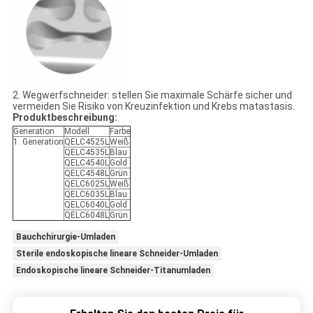
2. Wegwerfschneider: stellen Sie maximale Schärfe sicher und
vermeiden Sie Risiko von Kreuzinfektion und Krebs matastasis.
Produktbeschreibung:
Generation
Modell
Farbe
1. Generation
QELC4525L
Weiß
QELC4535L
Blau
QELC4540L
Gold
QELC4548L
Grün
QELC6025L
Weiß
QELC6035L
Blau
QELC6040L
Gold
QELC6048L
Grün
Bauchchirurgie-Umladen
Sterile endoskopische lineare Schneider-Umladen
Endoskopische lineare Schneider-Titanumladen