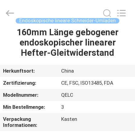
MICONVEY
TECHNOLOGIES
CO.,
LTD.
All
Endoskopische lineare Schneider-Umladen
Rights
Reserved.
160mm Länge gebogener
HAUS
endoskopischer linearer
PRODUKTE
Hefter-Gleitwiderstand
ÜBER
Herkunftsort:
China
UNS
Zertifizierung:
CE, FSC, ISO13485, FDA
Modellnummer:
QELC
FABRIK-
Min Bestellmenge:
3
AUSFLUG
Verpackung
Kasten
Informationen:
QUALITÄTSKONTROLLE