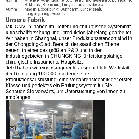
45mm
Arterien-, Ader-, Ligament-, Omentums-, Mesentery-, Dünndarm-,
Rektums-, Bronchus-, Lungengrundgewebe etc.
60mm
Magen, Doppelpunkt, Dünndarm, Lungenspalt,
Lungengrundgewebe etc.
Unsere Fabrik
MICONVEY haben im Hefter und chirurgische Systemmit
ultraschallforschung und -produktion jahrelang gearbeitet.
Wir haben in Shanghai, unser Produktionsstandort sind in
der Chongqing-Stadt Bereich der staatlichen Ebene
neuen, in einer des größten R&D und in den
Industriegebieten in CHUNGKING für leistungsfähige
chirurgische Instrumente Hauptsitz.
Jetzt haben wir eine waagerecht ausgerichtete Werkstatt
der Reinigung 100.000, moderne eine
Produktionsausrüstung, eine Verfahrenstechnik der ersten
Klasse und perfektes ein Prüfungssystem für Sie.
Schauen Sie vorwärts, um Untersuchung von Ihnen zu
empfangen.