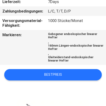
Lieferzeit:
7Days
TRETEN
Zahlungsbedingungen:
L/C, T/T, D/P
SIE
Versorgungsmaterial-
1000 Stücke/Monat
MIT
Fähigkeit:
UNS
Markieren:
Gebogener endoskopischer linearer
Hefter
IN
,
160mm Längen-endoskopischer linearer
VERBINDUNG
Hefter
,
Gleitwiderstand-endoskopischer
linearer Hefter
FORDERN
SIE
BESTPREIS
EIN
ZITAT
SITEMAP