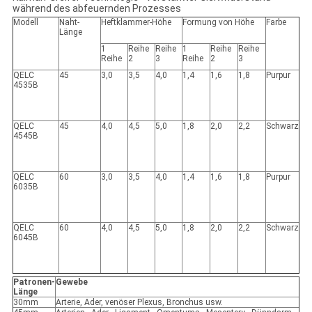
während des abfeuernden Prozesses
Modell
Naht-
Heftklammer-Höhe
Formung von Höhe
Farbe
Länge
1
Reihe
Reihe
1
Reihe
Reihe
Reihe
2
3
Reihe
2
3
QELC
45
3,0
3,5
4,0
1,4
1,6
1,8
Purpur
4535B
QELC
45
4,0
4,5
5,0
1,8
2,0
2,2
Schwarz
4545B
QELC
60
3,0
3,5
4,0
1,4
1,6
1,8
Purpur
6035B
QELC
60
4,0
4,5
5,0
1,8
2,0
2,2
Schwarz
6045B
Patronen-
Gewebe
Länge
30mm
Arterie, Ader, venöser Plexus, Bronchus usw.