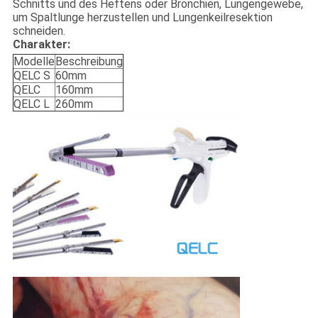
Schnitts und des Heftens oder Bronchien, Lungengewebe,
um Spaltlunge herzustellen und Lungenkeilresektion
schneiden.
Charakter:
Modelle
Beschreibung
QELC S
60mm
QELC
160mm
QELC L
260mm