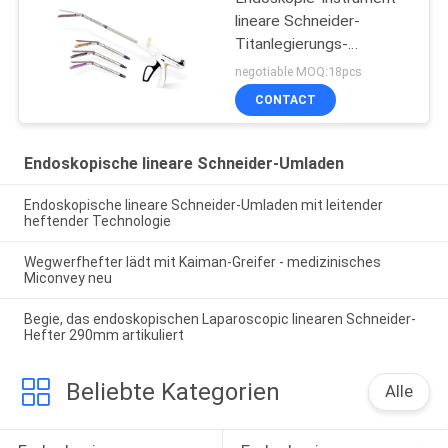
lineare Schneider-
Titanlegierungs-
Heftklammer-purpurrote
negotiable MOQ:18pcs
Patrone
CONTACT
Endoskopische lineare Schneider-Umladen
Endoskopische lineare Schneider-Umladen mit leitender
heftender Technologie
Wegwerfhefter lädt mit Kaiman-Greifer - medizinisches
Miconvey neu
Begie, das endoskopischen Laparoscopic linearen Schneider-
Hefter 290mm artikuliert
Beliebte Kategorien
Alle