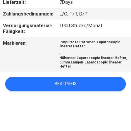
Lieferzeit:
7Days
TRETEN
Zahlungsbedingungen:
L/C, T/T, D/P
SIE
Versorgungsmaterial-
1000 Stücke/Monat
MIT
Fähigkeit:
UNS
Markieren:
Purpurrote Patronen-Laparoscopic
linearer Hefter
IN
,
,
Nähender Laparoscopic linearer Hefter
VERBINDUNG
60mm Längen-Laparoscopic linearer
Hefter
FORDERN
BESTPREIS
SIE
EIN
ZITAT
SITEMAP