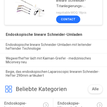
lineare Schneider-
Titanlegierungs-
Heftklammer-purpurrote
negotiable MOQ:18pcs
Patrone
CONTACT
Endoskopische lineare Schneider-Umladen
Endoskopische lineare Schneider-Umladen mit leitender
heftender Technologie
Wegwerfhefter lädt mit Kaiman-Greifer - medizinisches
Miconvey neu
Begie, das endoskopischen Laparoscopic linearen Schneider-
Hefter 290mm artikuliert
Beliebte Kategorien
Alle
Endoskopie-
Endoskopie-