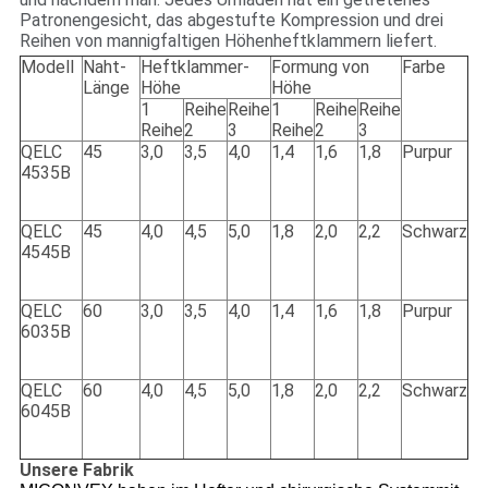
Patronengesicht, das abgestufte Kompression und drei
Reihen von mannigfaltigen Höhenheftklammern liefert.
Modell
Naht-
Heftklammer-
Formung von
Farbe
Länge
Höhe
Höhe
1
Reihe
Reihe
1
Reihe
Reihe
Reihe
2
3
Reihe
2
3
QELC
45
3,0
3,5
4,0
1,4
1,6
1,8
Purpur
4535B
QELC
45
4,0
4,5
5,0
1,8
2,0
2,2
Schwarz
4545B
QELC
60
3,0
3,5
4,0
1,4
1,6
1,8
Purpur
6035B
QELC
60
4,0
4,5
5,0
1,8
2,0
2,2
Schwarz
6045B
Unsere Fabrik