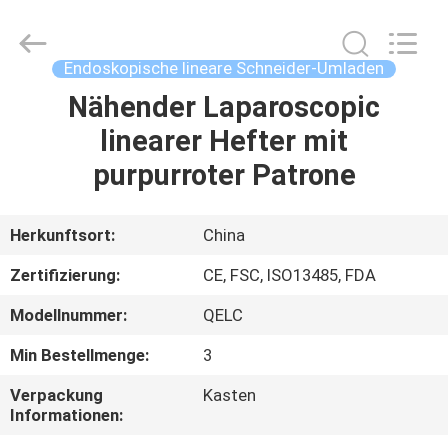
MICONVEY
TECHNOLOGIES
CO.,
LTD.
All
Endoskopische lineare Schneider-Umladen
Rights
Reserved.
Nähender Laparoscopic
HAUS
linearer Hefter mit
PRODUKTE
purpurroter Patrone
ÜBER
Herkunftsort:
China
UNS
Zertifizierung:
CE, FSC, ISO13485, FDA
Modellnummer:
QELC
FABRIK-
Min Bestellmenge:
3
AUSFLUG
Verpackung
Kasten
Informationen:
QUALITÄTSKONTROLLE