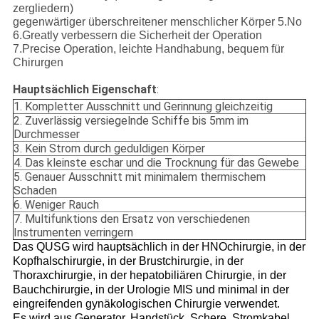
zergliedern)
gegenwärtiger überschreitener menschlicher Körper 5.No
6.Greatly verbessern die Sicherheit der Operation
7.Precise Operation, leichte Handhabung, bequem für
Chirurgen
Hauptsächlich Eigenschaft
:
1. Kompletter Ausschnitt und Gerinnung gleichzeitig
2. Zuverlässig versiegelnde Schiffe bis 5mm im
Durchmesser
3. Kein Strom durch geduldigen Körper
4. Das kleinste eschar und die Trocknung für das Gewebe
5. Genauer Ausschnitt mit minimalem thermischem
Schaden
6. Weniger Rauch
7. Multifunktions den Ersatz von verschiedenen
Instrumenten verringern
Das QUSG wird hauptsächlich in der HNOchirurgie, in der
Kopfhalschirurgie, in der Brustchirurgie, in der
Thoraxchirurgie, in der hepatobiliären Chirurgie, in der
Bauchchirurgie, in der Urologie MIS und minimal in der
eingreifenden gynäkologischen Chirurgie verwendet.
Es wird aus Generator, Handstück, Schere, Stromkabel