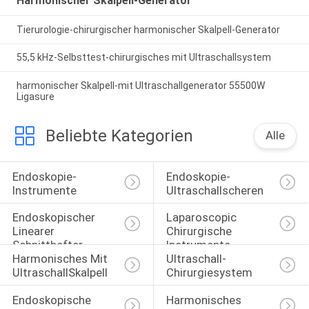
Harmonischer Skalpell-Generator
Tierurologie-chirurgischer harmonischer Skalpell-Generator
55,5 kHz-Selbsttest-chirurgisches mit Ultraschallsystem
harmonischer Skalpell-mit Ultraschallgenerator 55500W
Ligasure
Beliebte Kategorien
Alle
Endoskopie-
Endoskopie-
Instrumente
Ultraschallscheren
Endoskopischer 
Laparoscopic 
Linearer 
Chirurgische 
Schnitthefter
Instrumente
Harmonisches Mit 
Ultraschall-
UltraschallSkalpell
Chirurgiesystem
Endoskopische 
Harmonisches 