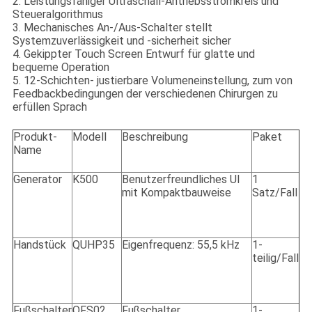
2. Leistungsfähiger Ultraschall-Antriebsstromkreis und
Steueralgorithmus
3. Mechanisches An-/Aus-Schalter stellt
Systemzuverlässigkeit und -sicherheit sicher
4. Gekippter Touch Screen Entwurf für glatte und
bequeme Operation
5. 12-Schichten- justierbare Volumeneinstellung, zum von
Feedbackbedingungen der verschiedenen Chirurgen zu
erfüllen Sprach
Produkt-
Modell
Beschreibung
Paket
Name
Generator
K500
Benutzerfreundliches UI
1
mit Kompaktbauweise
Satz/Fall
Handstück
QUHP35
Eigenfrequenz: 55,5 kHz
1-
teilig/Fall
Fußschalter
QFS02
Fußschalter,
1-