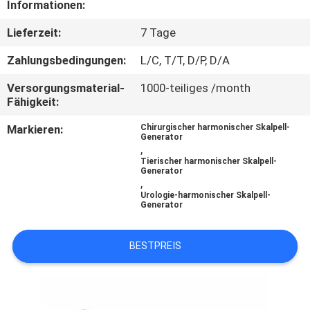
Informationen:
TRETEN
Lieferzeit:
7 Tage
SIE
Zahlungsbedingungen:
L/C, T/T, D/P, D/A
MIT
Versorgungsmaterial-
1000-teiliges /month
UNS
Fähigkeit:
IN
Markieren:
Chirurgischer harmonischer Skalpell-
Generator
VERBINDUNG
,
Tierischer harmonischer Skalpell-
Generator
,
FORDERN
Urologie-harmonischer Skalpell-
Generator
SIE
EIN
BESTPREIS
ZITAT
SITEMAP