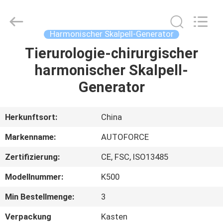
MICONVEY
TECHNOLOGIES
CO.,
LTD.
All
Harmonischer Skalpell-Generator
Rights
Reserved.
Tierurologie-chirurgischer
HAUS
harmonischer Skalpell-
PRODUKTE
Generator
ÜBER
Herkunftsort:
China
UNS
Markenname:
AUTOFORCE
Zertifizierung:
CE, FSC, ISO13485
FABRIK-
Modellnummer:
K500
AUSFLUG
Min Bestellmenge:
3
QUALITÄTSKONTROLLE
Verpackung
Kasten