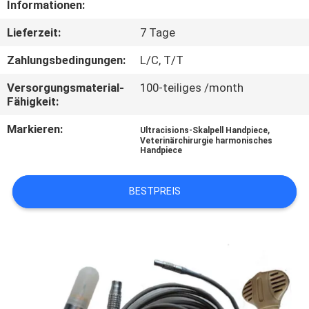
Informationen:
TRETEN
Lieferzeit:
7 Tage
SIE
Zahlungsbedingungen:
L/C, T/T
MIT
Versorgungsmaterial-
100-teiliges /month
UNS
Fähigkeit:
IN
Markieren:
,
Ultracisions-Skalpell Handpiece
Veterinärchirurgie harmonisches
VERBINDUNG
Handpiece
FORDERN
BESTPREIS
SIE
EIN
ZITAT
SITEMAP