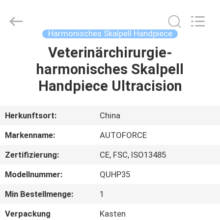
MICONVEY
TECHNOLOGIES
CO.,
LTD.
All
Harmonisches Skalpell Handpiece
Rights
Reserved.
Veterinärchirurgie-
HAUS
harmonisches Skalpell
PRODUKTE
Handpiece Ultracision
ÜBER
Herkunftsort:
China
UNS
Markenname:
AUTOFORCE
Zertifizierung:
CE, FSC, ISO13485
FABRIK-
Modellnummer:
QUHP35
AUSFLUG
Min Bestellmenge:
1
QUALITÄTSKONTROLLE
Verpackung
Kasten