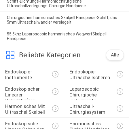
Schiff-Dichtungs-Harmonik chirurgische
Ultraschallzerlegungs-Chirurgie Handpiece
Chirurgisches harmonisches Skalpell Handpiece-Schiff, das
5mm Ultraschallwandler versiegelt
55.5khz Laparoscopic harmonisches WegwerfSkalpell
Handpiece
Beliebte Kategorien
Alle
Endoskopie-
Endoskopie-
Instrumente
Ultraschallscheren
Endoskopischer 
Laparoscopic 
Linearer 
Chirurgische 
Schnitthefter
Instrumente
Harmonisches Mit 
Ultraschall-
UltraschallSkalpell
Chirurgiesystem
Endoskopische 
Harmonisches 