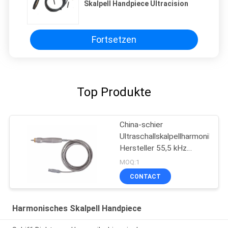
Skalpell Handpiece Ultracision
Fortsetzen
Top Produkte
China-schier
Ultraschallskalpellharmonik
Hersteller 55,5 kHz
chirurgisches Handpiece
MOQ:1
CONTACT
Harmonisches Skalpell Handpiece