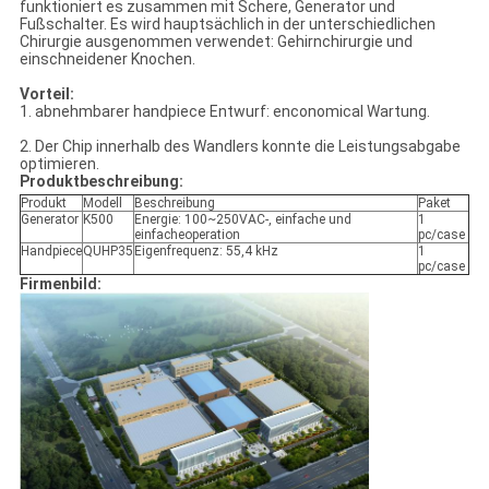
funktioniert es zusammen mit Schere, Generator und
Fußschalter. Es wird hauptsächlich in der unterschiedlichen
Chirurgie ausgenommen verwendet: Gehirnchirurgie und
einschneidener Knochen.
Vorteil:
1. abnehmbarer handpiece Entwurf: enconomical Wartung.
2. Der Chip innerhalb des Wandlers konnte die Leistungsabgabe
optimieren.
Produktbeschreibung:
Produkt
Modell
Beschreibung
Paket
Generator
K500
Energie: 100~250VAC-, einfache und
1
einfacheoperation
pc/case
Handpiece
QUHP35
Eigenfrequenz: 55,4 kHz
1
pc/case
Firmenbild: